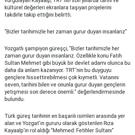
vurgulayan Kayaalp, TRT'nin son yıllarda tarihi ve
kültürel değerleri ekranlara taşıyan projelerini
takdirle takip ettiğini belirtti.
"Bizler tarihimizle her zaman gurur duyan insanlarız"
Yozgatlı şampiyon güreşçi, "Bizler tarihimizle her
zaman gurur duyan insanlarız. Özellikle konu Fatih
Sultan Mehmet gibi büyük bir devlet adamı olunca bu
daha da anlam kazanıyor. TRT'nin bu duyguyu
gençlere hissettirebilmesi çok kıymetli. Vatanını
seven, tarihini bilen ve onunla gurur duyan gençlerin
yetişmesi son derece önemli." değerlendirmesinde
bulundu.
Türk güreş tarihinin en başarılı isimleri arasında yer
alan ve Yozgat'ın gururu olarak gösterilen Rıza
Kayaalp'in rol aldığı "Mehmed: Fetihler Sultanı"