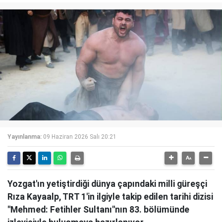
Yayınlanma:
09 Haziran 2026 Salı 20:21
Yozgat'ın yetiştirdiği dünya çapındaki milli güreşçi
Rıza Kayaalp, TRT 1'in ilgiyle takip edilen tarihi dizisi
"Mehmed: Fetihler Sultanı"nın 83. bölümünde