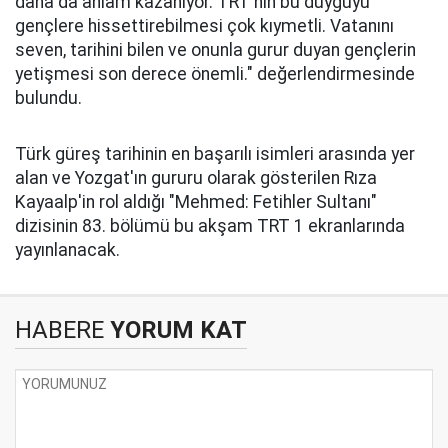
daha da anlam kazanıyor. TRT'nin bu duyguyu
gençlere hissettirebilmesi çok kıymetli. Vatanını
seven, tarihini bilen ve onunla gurur duyan gençlerin
yetişmesi son derece önemli." değerlendirmesinde
bulundu.
Türk güreş tarihinin en başarılı isimleri arasında yer
alan ve Yozgat'ın gururu olarak gösterilen Rıza
Kayaalp'in rol aldığı "Mehmed: Fetihler Sultanı"
dizisinin 83. bölümü bu akşam TRT 1 ekranlarında
yayınlanacak.
HABERE
YORUM KAT