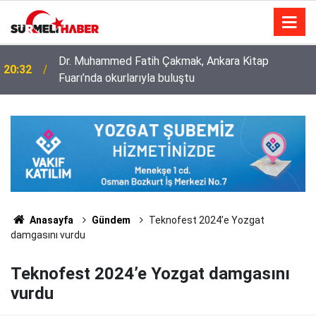
Diyanet İşleri Başkanlığı ile Türkiye Diyanet Vakfı
14:52
milyonları sevindirdi
Anasayfa
Gündem
Teknofest 2024’e Yozgat
damgasını vurdu
Teknofest 2024’e Yozgat damgasını
vurdu