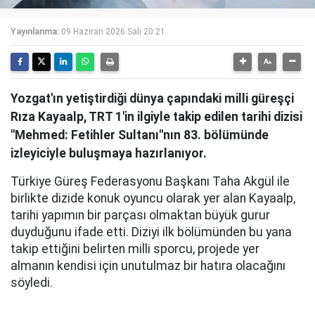
Yayınlanma:
09 Haziran 2026 Salı 20:21
Yozgat'ın yetiştirdiği dünya çapındaki milli güreşçi
Rıza Kayaalp, TRT 1'in ilgiyle takip edilen tarihi dizisi
"Mehmed: Fetihler Sultanı"nın 83. bölümünde
izleyiciyle buluşmaya hazırlanıyor.
Türkiye Güreş Federasyonu Başkanı Taha Akgül ile
birlikte dizide konuk oyuncu olarak yer alan Kayaalp,
tarihi yapımın bir parçası olmaktan büyük gurur
duyduğunu ifade etti. Diziyi ilk bölümünden bu yana
takip ettiğini belirten milli sporcu, projede yer
almanın kendisi için unutulmaz bir hatıra olacağını
söyledi.