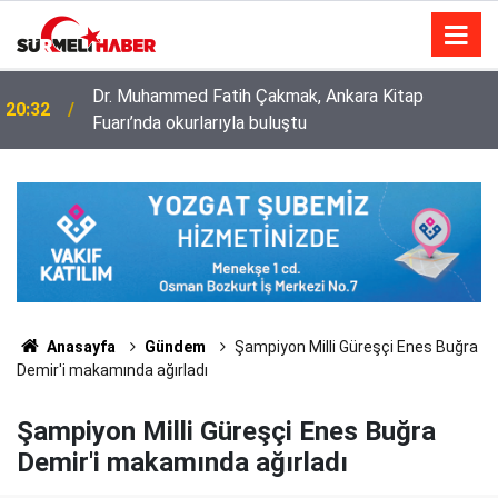
Diyanet İşleri Başkanlığı ile Türkiye Diyanet Vakfı
14:52
milyonları sevindirdi
Anasayfa
Gündem
Şampiyon Milli Güreşçi Enes Buğra
Demir'i makamında ağırladı
Şampiyon Milli Güreşçi Enes Buğra
Demir'i makamında ağırladı