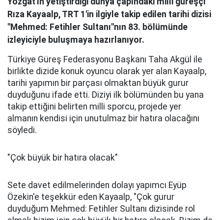
Yozgat'ın yetiştirdiği dünya çapındaki milli güreşçi
Rıza Kayaalp, TRT 1'in ilgiyle takip edilen tarihi dizisi
"Mehmed: Fetihler Sultanı"nın 83. bölümünde
izleyiciyle buluşmaya hazırlanıyor.
Türkiye Güreş Federasyonu Başkanı Taha Akgül ile
birlikte dizide konuk oyuncu olarak yer alan Kayaalp,
tarihi yapımın bir parçası olmaktan büyük gurur
duyduğunu ifade etti. Diziyi ilk bölümünden bu yana
takip ettiğini belirten milli sporcu, projede yer
almanın kendisi için unutulmaz bir hatıra olacağını
söyledi.
"Çok büyük bir hatıra olacak"
Sete davet edilmelerinden dolayı yapımcı Eyüp
Özekin'e teşekkür eden Kayaalp, "Çok gurur
duyduğum Mehmed: Fetihler Sultanı dizisinde rol