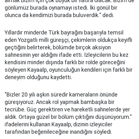
almak bizim için çok büyük bir hatıra olacak. Bizim de
gönlümüz burada oynamayı istedi. İki gönül bir
olunca da kendimizi burada buluverdik." dedi.
Yıllardır minderde Türk bayrağını başarıyla temsil
eden Yozgatlı milli güreşçi, çekimlerin oldukça keyifli
geçtiğini belirterek, bölümde birçok aksiyon
sahnesinin yer aldığını ifade etti. İzleyicilerin bu kez
kendisini minder dışında farklı bir rolde göreceğini
söyleyen Kayaalp, oyunculuğun kendileri için farklı bir
deneyim olduğunu kaydetti.
"Bizler 20 yılı aşkın süredir kameraların önünde
güreşiyoruz. Ancak rol yapmak bambaşka bir
tecrübe. Güç gerektiren ve hareketli sahnelerde yer
aldık. Ortaya güzel bir bölüm çıktığını düşünüyorum."
ifadelerini kullanan Kayaalp, dizinin izleyiciler
tarafından beğenileceğine inandığını söyledi.