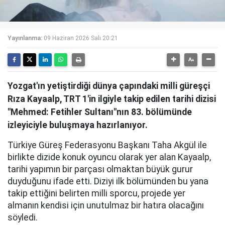
Yayınlanma:
09 Haziran 2026 Salı 20:21
Yozgat'ın yetiştirdiği dünya çapındaki milli güreşçi
Rıza Kayaalp, TRT 1'in ilgiyle takip edilen tarihi dizisi
"Mehmed: Fetihler Sultanı"nın 83. bölümünde
izleyiciyle buluşmaya hazırlanıyor.
Türkiye Güreş Federasyonu Başkanı Taha Akgül ile
birlikte dizide konuk oyuncu olarak yer alan Kayaalp,
tarihi yapımın bir parçası olmaktan büyük gurur
duyduğunu ifade etti. Diziyi ilk bölümünden bu yana
takip ettiğini belirten milli sporcu, projede yer
almanın kendisi için unutulmaz bir hatıra olacağını
söyledi.