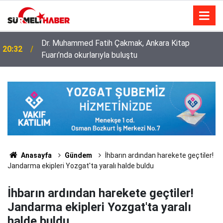
Dr. Muhammed Fatih Çakmak, Ankara Kitap
20:32
Fuarı’nda okurlarıyla buluştu
Diyanet İşleri Başkanlığı ile Türkiye Diyanet Vakfı
14:52
milyonları sevindirdi
Anasayfa
Gündem
İhbarın ardından harekete geçtiler!
Jandarma ekipleri Yozgat'ta yaralı halde buldu
İhbarın ardından harekete geçtiler!
Jandarma ekipleri Yozgat'ta yaralı
halde buldu