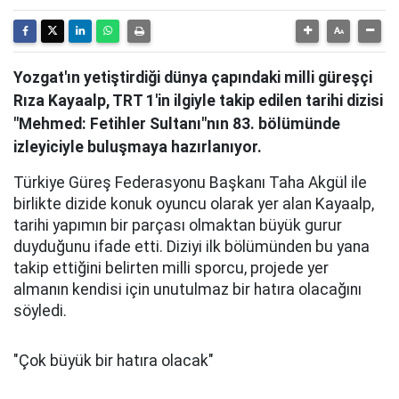
Yozgat'ın yetiştirdiği dünya çapındaki milli güreşçi
Rıza Kayaalp, TRT 1'in ilgiyle takip edilen tarihi dizisi
"Mehmed: Fetihler Sultanı"nın 83. bölümünde
izleyiciyle buluşmaya hazırlanıyor.
Türkiye Güreş Federasyonu Başkanı Taha Akgül ile
birlikte dizide konuk oyuncu olarak yer alan Kayaalp,
tarihi yapımın bir parçası olmaktan büyük gurur
duyduğunu ifade etti. Diziyi ilk bölümünden bu yana
takip ettiğini belirten milli sporcu, projede yer
almanın kendisi için unutulmaz bir hatıra olacağını
söyledi.
"Çok büyük bir hatıra olacak"