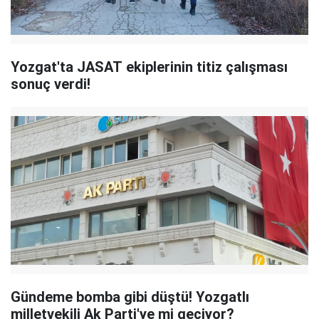
Yozgat'ta JASAT ekiplerinin titiz çalışması
sonuç verdi!
Gündeme bomba gibi düştü! Yozgatlı
milletvekili Ak Parti'ye mi geçiyor?