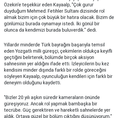
Özekin'e teşekkür eden Kayaalp, "Çok gurur
duyduğum Mehmed: Fetihler Sultanı dizisinde rol
almak bizim için çok büyük bir hatıra olacak. Bizim de
gönlümüz burada oynamayı istedi. İki gönül bir
olunca da kendimizi burada buluverdik." dedi.
Yıllardır minderde Türk bayrağını başarıyla temsil
eden Yozgatlı milli güreşçi, çekimlerin oldukça keyifli
geçtiğini belirterek, bölümde birçok aksiyon
sahnesinin yer aldığını ifade etti. İzleyicilerin bu kez
kendisini minder dışında farklı bir rolde göreceğini
söyleyen Kayaalp, oyunculuğun kendileri için farklı bir
deneyim olduğunu kaydetti.
"Bizler 20 yılı aşkın süredir kameraların önünde
güreşiyoruz. Ancak rol yapmak bambaşka bir
tecrübe. Güç gerektiren ve hareketli sahnelerde yer
aldık. Ortaya güzel bir bölüm çıktığını düşünüyorum."