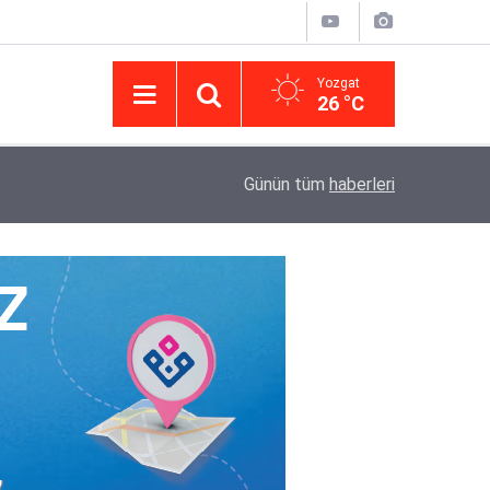
Yozgat
26 °C
14:43
Yargıtay’da iletişim hamlesi: Kurumsal görünür
Günün tüm
haberleri