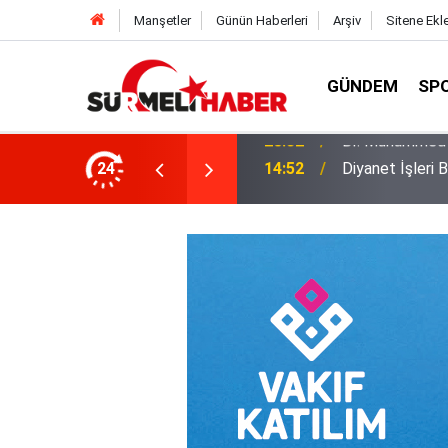
Manşetler
Günün Haberleri
Arşiv
Sitene Ekl
GÜNDEM
SP
a okurlarıyla buluştu
24
14:52
Diyanet İşleri B