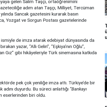
nyaya gelen Salim Taşçı, ortaöğrenimini
gazeteciliğe adım atan Taşçı, Milliyet, Tercüman
 yılında Sancak gazetesini kurarak basın
ıca, Yozgat ve Sorgun Postası gazetelerinde
T
u
u ismiyle de imza atarak edebiyat dünyasında da
bırakan yazar, “Allı Gelin”, “Eşkiya’nın Oğlu”,
an Gız” gibi hikâyeleriyle Türk sinemasına katkıda
ktörde pek çok yeniliğe imza attı. Türkiye’de bir
rak adını duyurdu. Bu süreci anlattığı
“Bankayı
n eserlerinden biri oldu.