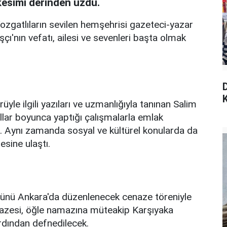
kesimi derinden üzdü.
zgatlıların sevilen hemşehrisi gazeteci-yazar
çı'nın vefatı, ailesi ve sevenleri başta olmak
K
üyle ilgili yazıları ve uzmanlığıyla tanınan Salim
ıllar boyunca yaptığı çalışmalarla emlak
ti. Aynı zamanda sosyal ve kültürel konularda da
esine ulaştı.
ünü Ankara'da düzenlenecek cenaze töreniyle
nazesi, öğle namazına müteakip Karşıyaka
rdından defnedilecek.