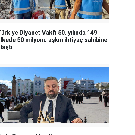
ürkiye Diyanet Vakfı 50. yılında 149
ülkede 50 milyonu aşkın ihtiyaç sahibine
laştı