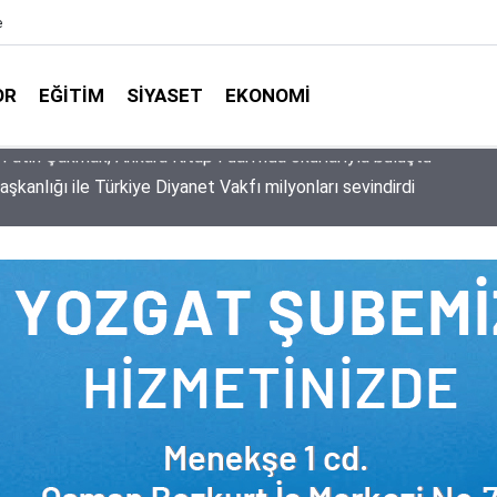
e
OR
EĞITIM
SIYASET
EKONOMI
aşkanlığı ile Türkiye Diyanet Vakfı milyonları sevindirdi