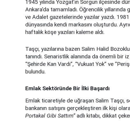
1945 yılında Yozgat’ın Sorgun ilçesinde dü
Ankara’da tamamladı. Öğrencilik yıllarında 
ve Adalet gazetelerinde yazılar yazdı. 1981
dünyasında kendi markasını oluşturdu. Ayr
haftalık köşe yazıları kaleme aldı.
Taşçı, yazılarına bazen Salim Halid Bozokl
tanındı. Senaristlik alanında da önemli bir iz 
“Şehirde Kan Vardı”, “Vukuat Yok” ve “Periş
bulundu.
Emlak Sektöründe Bir İlki Başardı
Emlak ticaretiyle de uğraşan Salim Taşçı, se
bankanın satışını gerçekleştiren ilk kişi ola
Portakal Gibi Sattım”
adlı kitabı, dikkat çeke