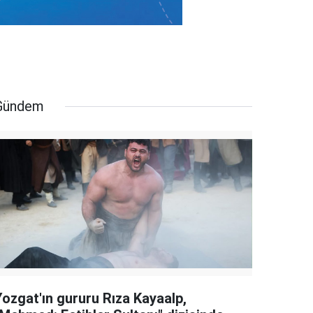
Gündem
Yozgat'ın gururu Rıza Kayaalp,