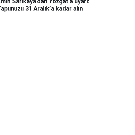
Emin Sarıkaya'dan Yozgat'a uyarı:
Tapunuzu 31 Aralık’a kadar alın