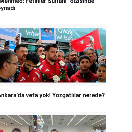
"Mehmed: Fetihler Sultanı" dizisinde
oynadı
Ankara’da vefa yok! Yozgatlılar nerede?