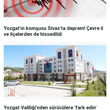
Yozgat'ın komşusu Sivas'ta deprem! Çevre il
ve ilçelerden de hissedildi
Yozgat Valiliği'nden sürücülere 'fark edin'