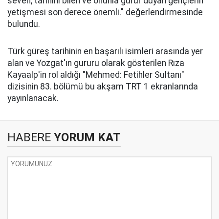
seven, tarihini bilen ve onunla gurur duyan gençlerin
yetişmesi son derece önemli." değerlendirmesinde
bulundu.
Türk güreş tarihinin en başarılı isimleri arasında yer
alan ve Yozgat'ın gururu olarak gösterilen Rıza
Kayaalp'in rol aldığı "Mehmed: Fetihler Sultanı"
dizisinin 83. bölümü bu akşam TRT 1 ekranlarında
yayınlanacak.
HABERE
YORUM KAT