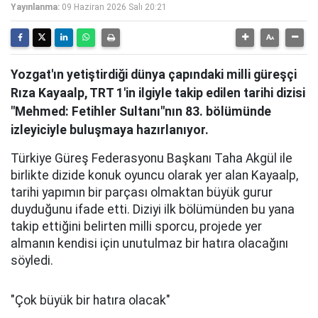
Yayınlanma:
09 Haziran 2026 Salı 20:21
Yozgat'ın yetiştirdiği dünya çapındaki milli güreşçi
Rıza Kayaalp, TRT 1'in ilgiyle takip edilen tarihi dizisi
"Mehmed: Fetihler Sultanı"nın 83. bölümünde
izleyiciyle buluşmaya hazırlanıyor.
Türkiye Güreş Federasyonu Başkanı Taha Akgül ile
birlikte dizide konuk oyuncu olarak yer alan Kayaalp,
tarihi yapımın bir parçası olmaktan büyük gurur
duyduğunu ifade etti. Diziyi ilk bölümünden bu yana
takip ettiğini belirten milli sporcu, projede yer
almanın kendisi için unutulmaz bir hatıra olacağını
söyledi.
"Çok büyük bir hatıra olacak"