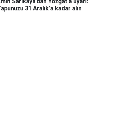
Emin Sarıkaya'dan Yozgat'a uyarı:
Tapunuzu 31 Aralık’a kadar alın