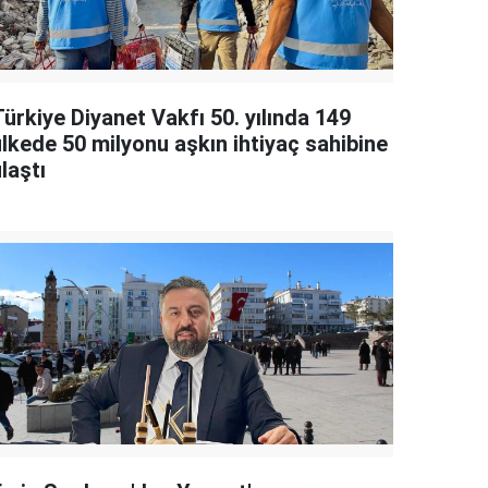
ürkiye Diyanet Vakfı 50. yılında 149
ülkede 50 milyonu aşkın ihtiyaç sahibine
laştı