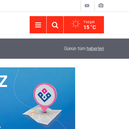
Yozgat
15 °C
14:43
Yargıtay’da iletişim hamlesi: Kurumsal görünür
Günün tüm
haberleri