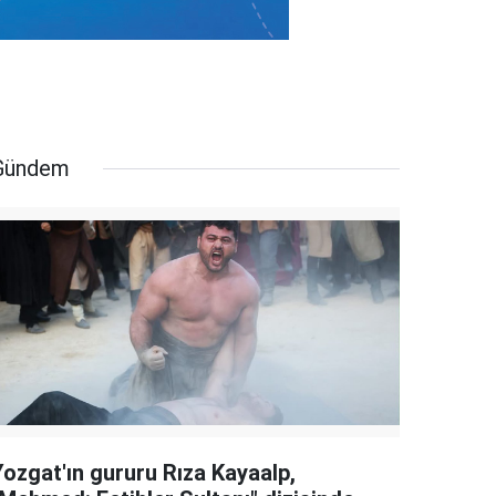
Gündem
Yozgat'ın gururu Rıza Kayaalp,