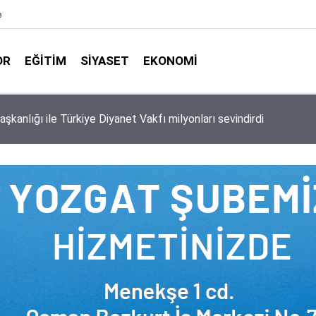
e
OR
EĞITIM
SIYASET
EKONOMI
aşkanlığı ile Türkiye Diyanet Vakfı milyonları sevindirdi