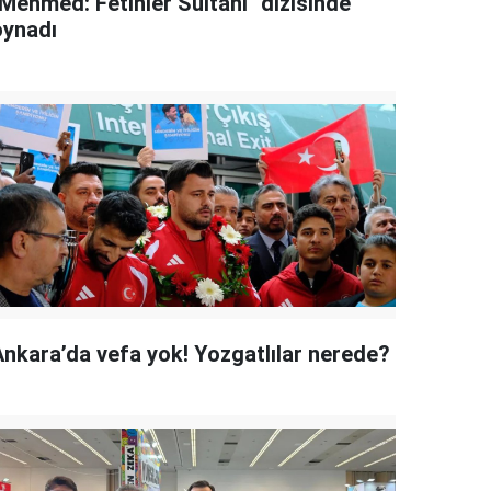
"Mehmed: Fetihler Sultanı" dizisinde
oynadı
Ankara’da vefa yok! Yozgatlılar nerede?