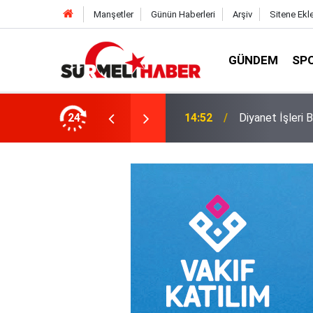
Manşetler
Günün Haberleri
Arşiv
Sitene Ekl
GÜNDEM
SP
a okurlarıyla buluştu
24
14:52
Diyanet İşleri B