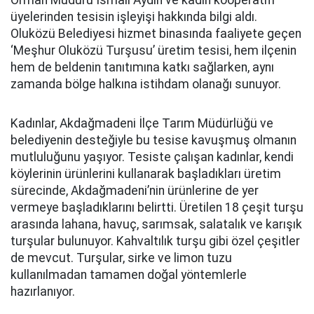
Orman Müdürü İsmail Aydın ve kadın kooperatifi
üyelerinden tesisin işleyişi hakkında bilgi aldı.
Oluközü Belediyesi hizmet binasında faaliyete geçen
‘Meşhur Oluközü Turşusu’ üretim tesisi, hem ilçenin
hem de beldenin tanıtımına katkı sağlarken, aynı
zamanda bölge halkına istihdam olanağı sunuyor.
Kadınlar, Akdağmadeni İlçe Tarım Müdürlüğü ve
belediyenin desteğiyle bu tesise kavuşmuş olmanın
mutluluğunu yaşıyor. Tesiste çalışan kadınlar, kendi
köylerinin ürünlerini kullanarak başladıkları üretim
sürecinde, Akdağmadeni’nin ürünlerine de yer
vermeye başladıklarını belirtti. Üretilen 18 çeşit turşu
arasında lahana, havuç, sarımsak, salatalık ve karışık
turşular bulunuyor. Kahvaltılık turşu gibi özel çeşitler
de mevcut. Turşular, sirke ve limon tuzu
kullanılmadan tamamen doğal yöntemlerle
hazırlanıyor.